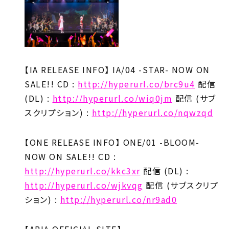
【IA RELEASE INFO】 IA/04 -STAR- NOW ON
SALE!! CD :
http://hyperurl.co/brc9u4
配信
(DL) :
http://hyperurl.co/wiq0jm
配信 (サブ
スクリプション) :
http://hyperurl.co/nqwzqd
【ONE RELEASE INFO】 ONE/01 -BLOOM-
NOW ON SALE!! CD :
http://hyperurl.co/kkc3xr
配信 (DL) :
http://hyperurl.co/wjkvqg
配信 (サブスクリプ
ション) :
http://hyperurl.co/nr9ad0