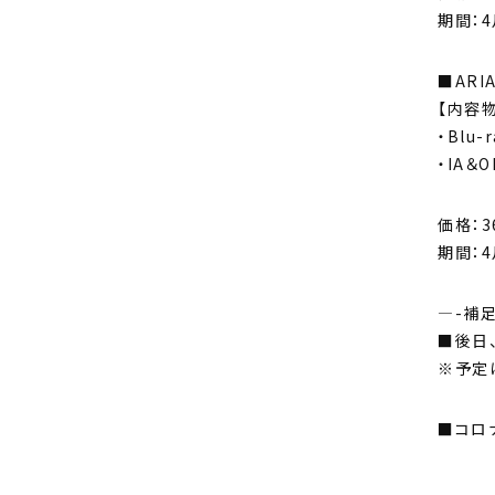
期間：4
■ARIA
【内容物
・Blu-
・IA＆
価格：3
期間：4
—-補足
■後日
※予定
■コロ