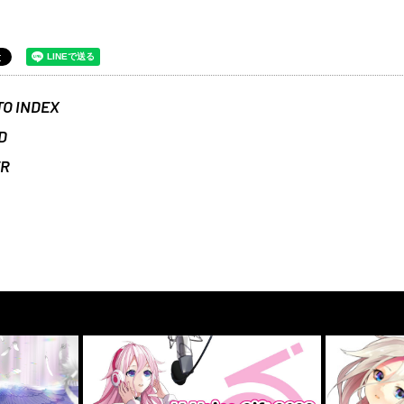
TO INDEX
D
ER