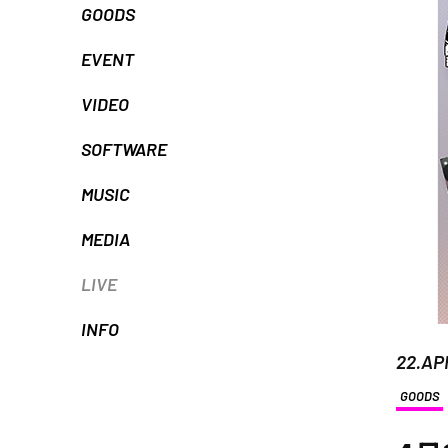
GOODS
EVENT
VIDEO
SOFTWARE
MUSIC
MEDIA
LIVE
INFO
22.AP
GOODS