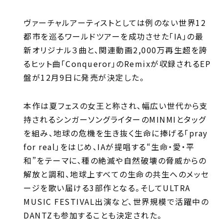
ヴァーチャルアーティストとしては例のない世界12
都市を巡るワールドツアーを成功させた「IA」の最
新オリジナル３曲と、関連動画2,000万再生超を誇
るヒット曲「Conqueror」のRemixが収録されるEP
盤が12月9日に発売が決定した。
本作は夏フェスの女王と称され、幅広い世代から支
持されるシンガーソングライターのMINMIとタッグ
を組み、地球の危機を生き抜く生命に捧げる「pray
for real」をはじめ、IAが提唱する“生命・愛・平
和”をテーマに、種の絶滅や自然破壊の脅威からの
解放と調和、地球上すべての生命の共生へのメッセ
ージを歌い届ける3部作となる。そしてULTRA
MUSIC FESTIVAL出演など、世界規模で活躍中の
DANTZも参加することも決定された。