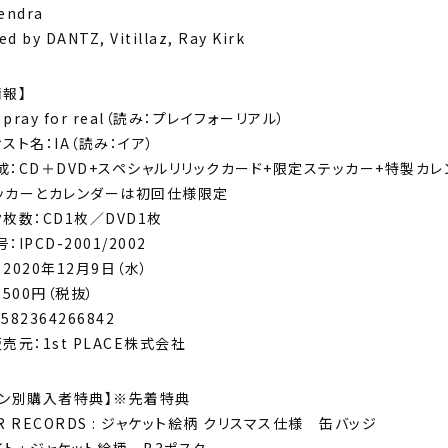
endra
d by DANTZ, Vitillaz, Ray Kirk
情報】
pray for real（読み：プレイフォーリアル）
スト名：IA（読み：イア）
成：CD＋DVD+スペシャルリリックカード+限定ステッカー+特製カレ
ッカーとカレンダーは初回仕様限定
枚数：CD1枚／DVD1枚
：IPCD-2001/2002
2020年12月9日（水）
,500円（税抜）
4582364266842
売元：1st PLACE株式会社
ーン別購入者特典】※先着特典
R RECORDS : ジャケット絵柄 クリスマス仕様 缶バッジ
ト : ジャケット絵柄 B3ポスター