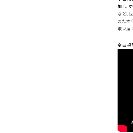
加し、更
など、
また本
歌い届
全曲視聴