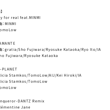
】
y for real feat.MINMI
：MINMI
omoLow
IAMANTE
gratia/Sho Fujiwara/Ryosuke Kataoka/Ryo Ito/IA
o Fujiwara/Ryosuke Kataoka
e-PLANET
icia Stamkos/TomoLow/AIJ/Kei Hiroki/IA
icia Stamkos/TomoLow
omoLow
onqueror-DANTZ Remix
émentine Jane