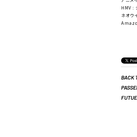
HMV 
ネオウイ
Amaz
BACK 
PASSE
FUTU