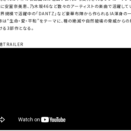
に安室奈美恵、乃木坂46など数々のアーティストの楽曲で活躍している「To
世界規模で活躍中の「DANTZ」など豪華布陣から作られるIA渾身の
作は“生命・愛・平和”をテーマに、種の絶滅や自然破壊の脅威からの
ける3部作となる。
TRAILER