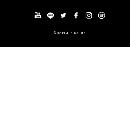
©1st PLACE Co.,ltd