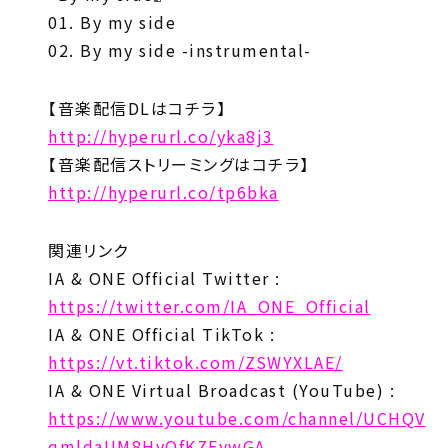
01. By my side
02. By my side -instrumental-
【音楽配信DLはコチラ】
http://hyperurl.co/yka8j3
【音楽配信ストリーミングはコチラ】
http://hyperurl.co/tp6bka
関連リンク
IA & ONE Official Twitter :
https://twitter.com/IA_ONE_Official
IA & ONE Official TikTok :
https://vt.tiktok.com/ZSWYXLAE/
IA & ONE Virtual Broadcast (YouTube) :
https://www.youtube.com/channel/UCHQV
qmldaUM8HvOfKZFywGA