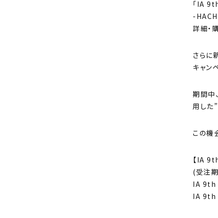
「IA 9
-HAC
詳細・
さらに新
キャンペ
期間中
用した”
この機
【IA 9
(受注期間
IA 9th
IA 9t