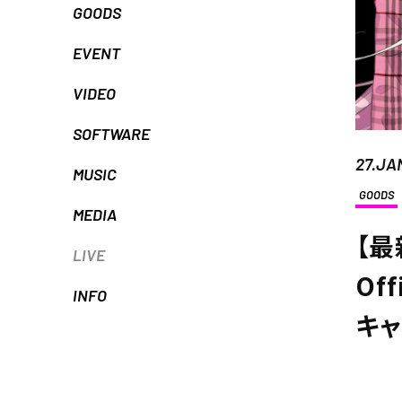
GOODS
EVENT
VIDEO
SOFTWARE
27.JA
MUSIC
GOODS
MEDIA
【最
LIVE
Off
INFO
キャ