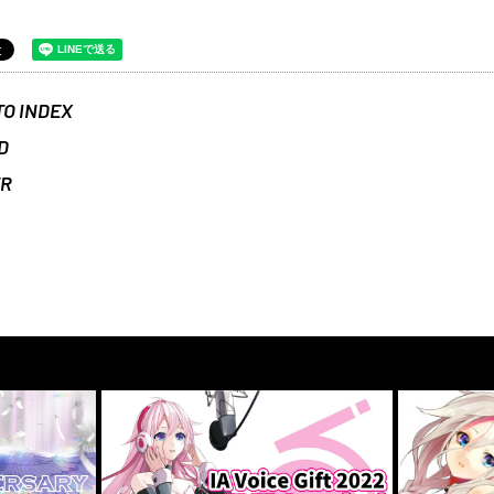
TO INDEX
D
ER