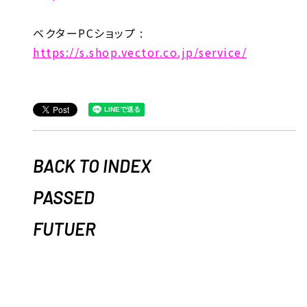
ベクターPCショップ :
https://s.shop.vector.co.jp/service/
BACK TO INDEX
PASSED
FUTUER