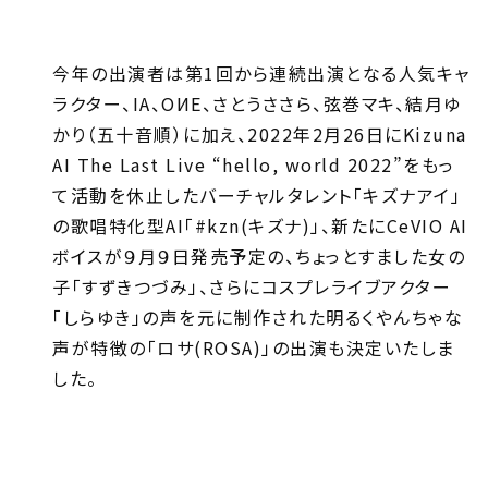
今年の出演者は第1回から連続出演となる人気キャ
ラクター、IA、OИE、さとうささら、弦巻マキ、結月ゆ
かり（五十音順）に加え、2022年2月26日にKizuna
AI The Last Live “hello, world 2022”をもっ
て活動を休止したバーチャルタレント「キズナアイ」
の歌唱特化型AI「#kzn(キズナ)」、新たにCeVIO AI
ボイスが９月９日発売予定の、ちょっとすました女の
子「すずきつづみ」、さらにコスプレライブアクター
「しらゆき」の声を元に制作された明るくやんちゃな
声が特徴の「ロサ(ROSA)」の出演も決定いたしま
した。