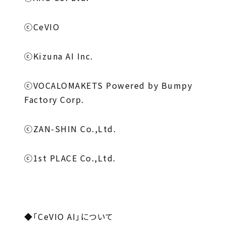
ⓒCeVIO
ⓒKizuna AI Inc.
ⓒVOCALOMAKETS Powered by Bumpy
Factory Corp.
ⓒZAN-SHIN Co.,Ltd.
ⓒ1st PLACE Co.,Ltd.
◆「CeVIO AI」について