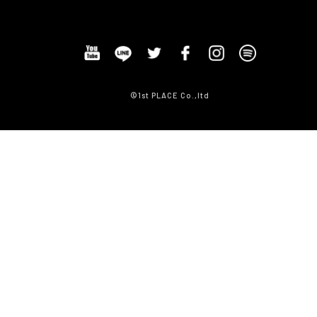
©1st PLACE Co.,ltd